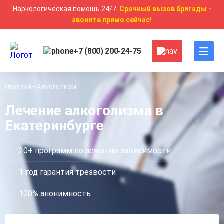
Наркологическая помощь 24/7.
Срочный вызов бригады -
звоните прямо сейчас!
+7 (800) 200-24-75
Главная
Алкоголизм
Лечение алкоголизма в
Екатеринбурге
20+ программ по лечению зависимости
1 год гарантия трезвости
100% анонимность