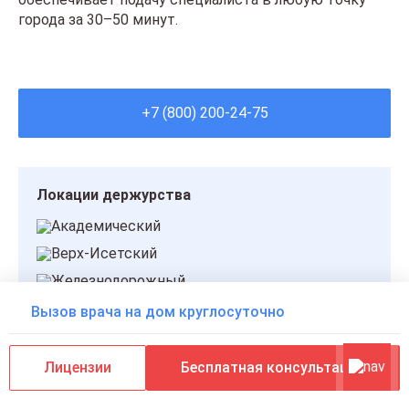
города за 30–50 минут.
+7 (800) 200-24-75
Локации держурства
Академический
Верх-Исетский
Железнодорожный
Кировский
Вызов врача на дом круглосуточно
Ленинский
Октябрьский
Лицензии
Бесплатная консультация
Орджоникидзевский