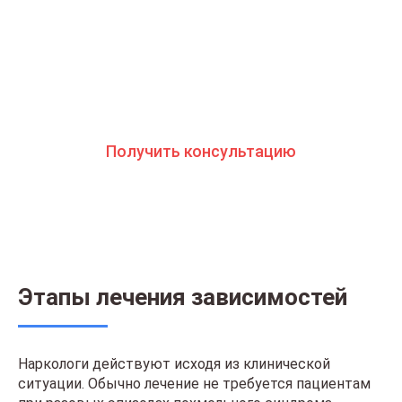
вам помочь. Консультанты программы сами в
прошлом преодолели зависимость и знают
изнутри все стороны болезни. Свяжитесь с
нами и получите профессиональную
консультацию бесплатно и анонимно
Получить консультацию
Этапы лечения зависимостей
Наркологи действуют исходя из клинической
ситуации. Обычно лечение не требуется пациентам