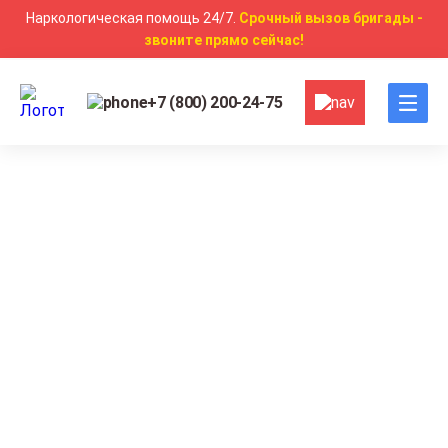
Наркологическая помощь 24/7.
Срочный вызов бригады -
звоните прямо сейчас!
+7 (800) 200-24-75
Главная
Другие услуги
Наркологическая помощь
Наркологическая помощь в
Екатеринбурге
Восстановление организма с помощью капельниц и
витаминов
Полная анонимность
Круглосуточная медицинская помощь на дому или в
стационаре