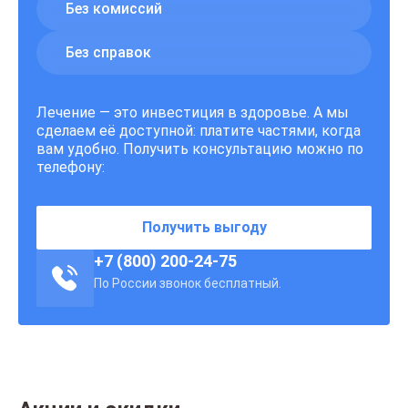
Без комиссий
Без справок
Лечение — это инвестиция в здоровье. А мы
сделаем её доступной: платите частями, когда
вам удобно. Получить консультацию можно по
телефону:
Получить выгоду
+7 (800) 200-24-75
По России звонок бесплатный.