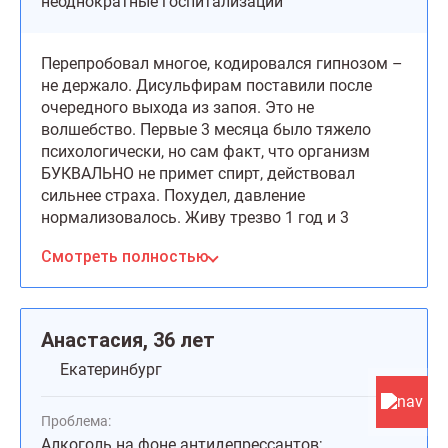
неоднократные госпитализации
Перепробовал многое, кодировался гипнозом –
не держало. Дисульфирам поставили после
очередного выхода из запоя. Это не
волшебство. Первые 3 месяца было тяжело
психологически, но сам факт, что организм
БУКВАЛЬНО не примет спирт, действовал
сильнее страха. Похудел, давление
нормализовалось. Живу трезво 1 год и 3
месяца – для меня это рекорд за последние 20
Смотреть полностью
лет. Не как у всех, но мне подошло.
Анастасия, 36 лет
Екатеринбург
Проблема:
Алкоголь на фоне антидепрессантов;