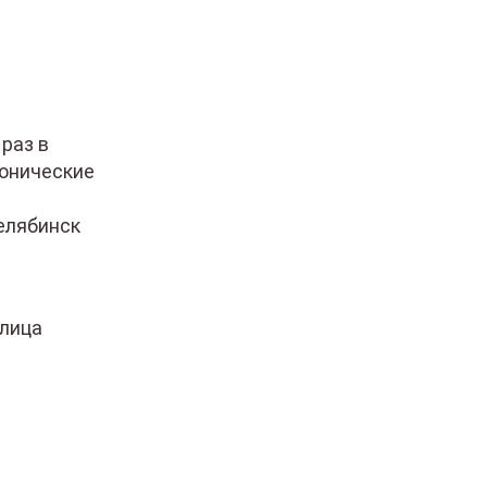
раз в
ронические
елябинск