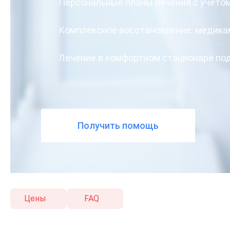
Персональные планы лечения с учётом
Комплексное восстановление: медика
Лечение в комфортном стационаре по
Получить помощь
Цены
FAQ