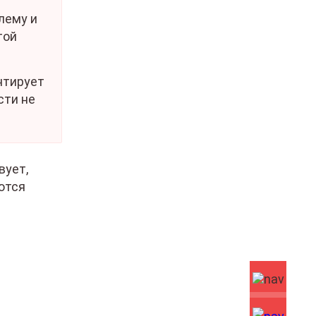
лему и
той
нтирует
сти не
вует,
ются