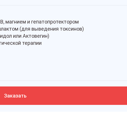
B, магнием и гепатопротектором
илактом (для выведения токсинов)
идол или Актовегин)
тической терапии
Заказать