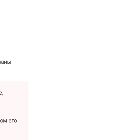
наны
е,
ом его