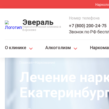
Нарколо
Номер телефона
Эвераль
+7 (800) 200-24-75
Наркологическая клиника в
Воронеже
Звонок по РФ бесп
О клинике
Алкоголизм
Наркома
Главная
Наркомания
Лечение нар
Екатеринбур