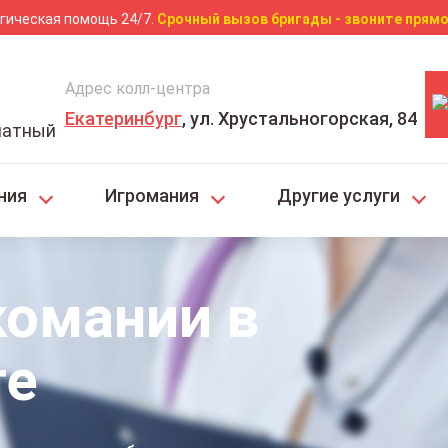
гическая помощь 24/7.
Срочный вызов бригады - звоните прямо
Адрес колл-центра
Екатеринбург
, ул. Хрустальногорская, 84
латный
ния
Игромания
Другие услуги
комании в
ге