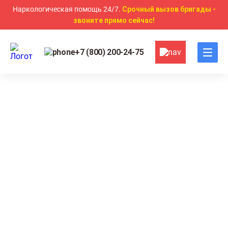
Наркологическая помощь 24/7.
Срочный вызов бригады -
звоните прямо сейчас!
+7 (800) 200-24-75
Главная
Наркомания
Лечение от Альфа-PVP
Лечение от Альфа-PVP в
Екатеринбурге
Лечение зависимости от альфа-PVP в Екатеринбурге
без постановки на учёт и с полной анонимностью
Защита от повторного срыва через работу с
агрессией и импульсивностью
Снятие психоза и галлюцинаций с первого дня