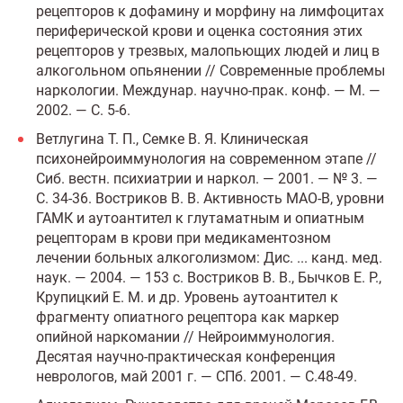
рецепторов к дофамину и морфину на лимфоцитах
периферической крови и оценка состояния этих
рецепторов у трезвых, малопьющих людей и лиц в
алкогольном опьянении // Современные проблемы
наркологии. Междунар. научно-прак. конф. — М. —
2002. — С. 5-6.
Ветлугина Т. П., Семке В. Я. Клиническая
психонейроиммунология на современном этапе //
Сиб. вестн. психиатрии и наркол. — 2001. — № 3. —
С. 34-36. Востриков В. В. Активность МАО-В, уровни
ГАМК и аутоантител к глутаматным и опиатным
рецепторам в крови при медикаментозном
лечении больных алкоголизмом: Дис. ... канд. мед.
наук. — 2004. — 153 с. Востриков В. В., Бычков Е. Р.,
Крупицкий Е. М. и др. Уровень аутоантител к
фрагменту опиатного рецептора как маркер
опийной наркомании // Нейроиммунология.
Десятая научно-практическая конференция
неврологов, май 2001 г. — СПб. 2001. — С.48-49.